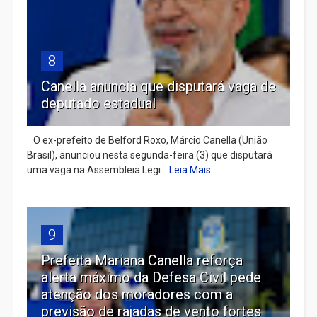
8
Canella anuncia que disputará vaga de
deputado estadual
​ O ex-prefeito de Belford Roxo, Márcio Canella (União
Brasil), anunciou nesta segunda-feira (3) que disputará
uma vaga na Assembleia Legi...
Leia Mais
9
Prefeita Mariana Canella reforça
alerta máximo da Defesa Civil pede
atenção dos moradores com a
previsão de rajadas de vento fortes