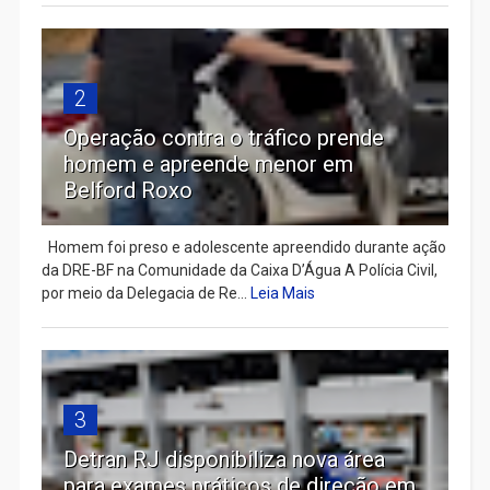
2
Operação contra o tráfico prende
homem e apreende menor em
Belford Roxo
Homem foi preso e adolescente apreendido durante ação
da DRE-BF na Comunidade da Caixa D’Água A Polícia Civil,
por meio da Delegacia de Re...
Leia Mais
3
Detran RJ disponibiliza nova área
para exames práticos de direção em