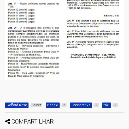
Belford Roxo
Beltáxi
Cooperativa
táxi
18499
2
2
2
COMPARTILHAR: