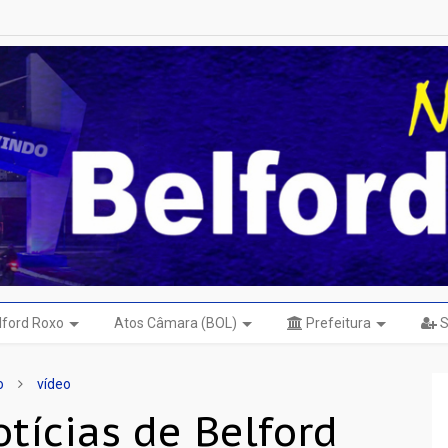
elford Roxo
Atos Câmara (BOL)
Prefeitura
S
o
vídeo
tícias de Belford