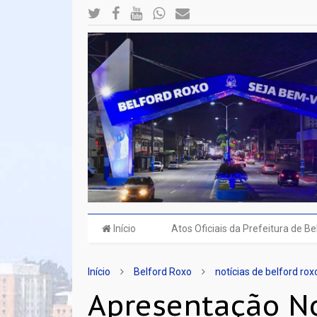
Início
Atos Oficiais da Prefeitura de B
Início
Belford Roxo
notícias de belford rox
Apresentação No