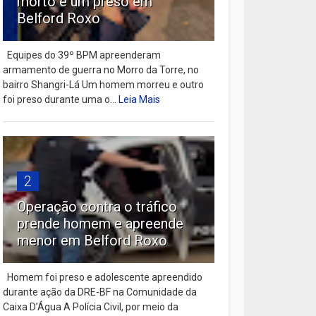
morto e um preso em
Belford Roxo
Equipes do 39º BPM apreenderam
armamento de guerra no Morro da Torre, no
bairro Shangri-Lá Um homem morreu e outro
foi preso durante uma o...
Leia Mais
2
Operação contra o tráfico
prende homem e apreende
menor em Belford Roxo
Homem foi preso e adolescente apreendido
durante ação da DRE-BF na Comunidade da
Caixa D’Água A Polícia Civil, por meio da