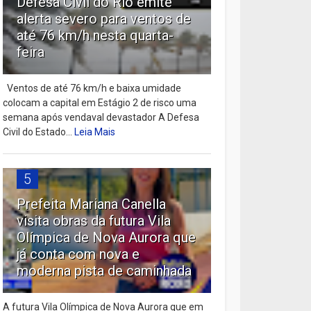
Defesa Civil do Rio emite
alerta severo para ventos de
até 76 km/h nesta quarta-
feira
Ventos de até 76 km/h e baixa umidade
colocam a capital em Estágio 2 de risco uma
semana após vendaval devastador A Defesa
Civil do Estado...
Leia Mais
5
Prefeita Mariana Canella
visita obras da futura Vila
Olímpica de Nova Aurora que
já conta com nova e
moderna pista de caminhada
A futura Vila Olímpica de Nova Aurora que em