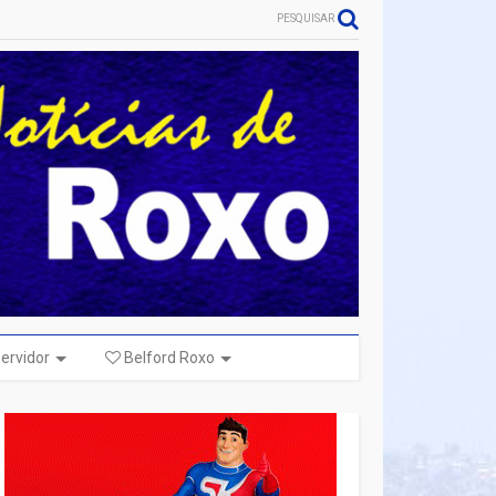
PESQUISAR
ervidor
Belford Roxo