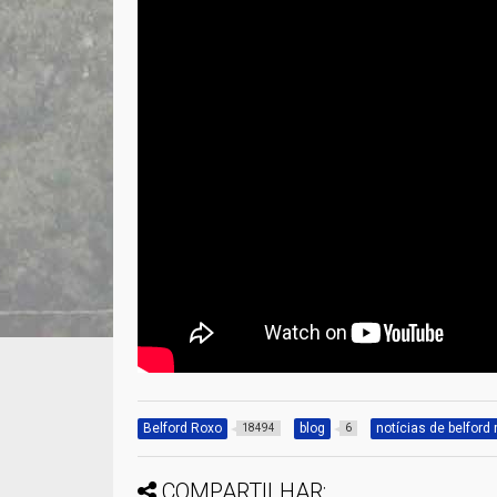
Belford Roxo
blog
notícias de belford 
18494
6
COMPARTILHAR: