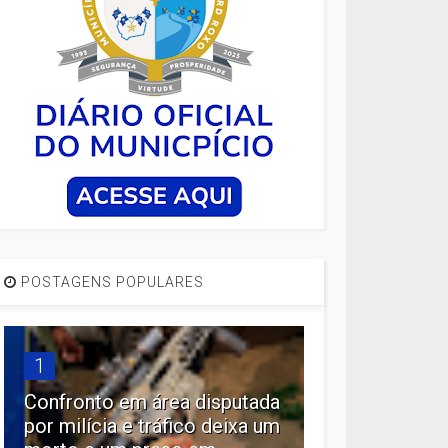
POSTAGENS POPULARES
1
Confronto em área disputada
por milícia e tráfico deixa um