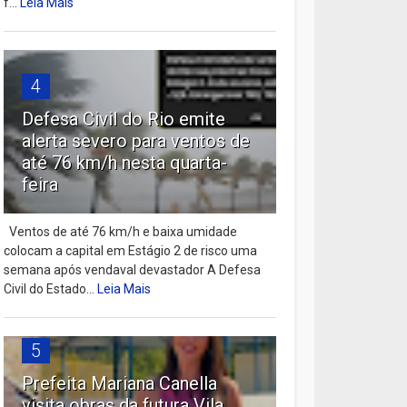
f...
Leia Mais
4
Defesa Civil do Rio emite
alerta severo para ventos de
até 76 km/h nesta quarta-
feira
Ventos de até 76 km/h e baixa umidade
colocam a capital em Estágio 2 de risco uma
semana após vendaval devastador A Defesa
Civil do Estado...
Leia Mais
5
Prefeita Mariana Canella
visita obras da futura Vila