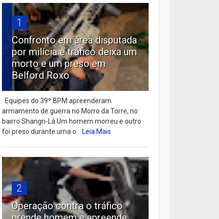
1
Confronto em área disputada
por milícia e tráfico deixa um
morto e um preso em
Belford Roxo
Equipes do 39º BPM apreenderam
armamento de guerra no Morro da Torre, no
bairro Shangri-Lá Um homem morreu e outro
foi preso durante uma o...
Leia Mais
2
Operação contra o tráfico
prende homem e apreende