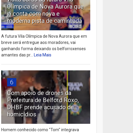
Olímpica de Nova Aurora que
já conta com nova e
moderna pista de caminhada
A futura Vila Olímpica de Nova Aurora que em
breve será entregue aos moradores, vai
ganhando forma deixando os belforroxenses
amantes das pr...
Leia Mais
6
Com apoio de drones da
Prefeitura de Belford Roxo,
DHBF prende acusado de
homicídios
Homem conhecido como "Tom" integrava