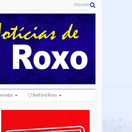
PESQUISAR
ervidor
Belford Roxo