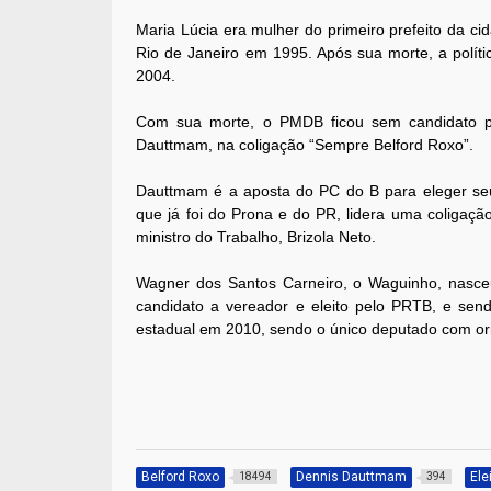
Maria Lúcia era mulher do primeiro prefeito da ci
Rio de Janeiro em 1995. Após sua morte, a políti
2004.
Com sua morte, o PMDB ficou sem candidato pr
Dauttmam, na coligação “Sempre Belford Roxo”.
Dauttmam é a aposta do PC do B para eleger seu 
que já foi do Prona e do PR, lidera uma coligaç
ministro do Trabalho, Brizola Neto.
Wagner dos Santos Carneiro, o Waguinho, nasce
candidato a vereador e eleito pelo PRTB, e sen
estadual em 2010, sendo o único deputado com ori
Belford Roxo
Dennis Dauttmam
Ele
18494
394