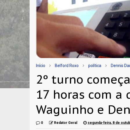
Início
Belford Roxo
política
Dennis D
2º turno começa
17 horas com a 
Waguinho e Denn
0
Redator Geral
segunda-feira, 8 de outu