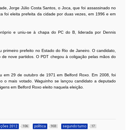
dade, Jorge Júlio Costa Santos, o Joca, que foi assassinado no
ca foi eleita prefeita da cidade por duas vezes, em 1996 e em
óprio e uniu-se à chapa do PC do B, liderada por Dennis
primeiro prefeito no Estado do Rio de Janeiro. O candidato,
ão de nove partidos. O PDT chegou à coligação pelas mãos do
u em 29 de outubro de 1971 em Belford Roxo. Em 2008, foi
do o mais votado. Waguinho se lançou candidato a deputado
gens em Belford Roxo eleito naquela eleição.
ições 2012
política
segundo turno
106
903
17