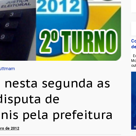
Co
de
Eq
Mo
ou
auttmam
 nesta segunda as
disputa de
is pela prefeitura
bro de 2012