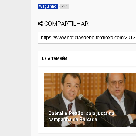
Waguinho
227
COMPARTILHAR:
LEIA TAMBÉM
Cabral e Pezão: saia justa na
campanha da Baixada