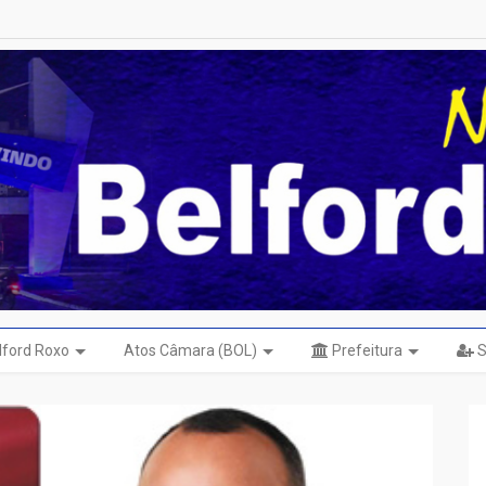
elford Roxo
Atos Câmara (BOL)
Prefeitura
S