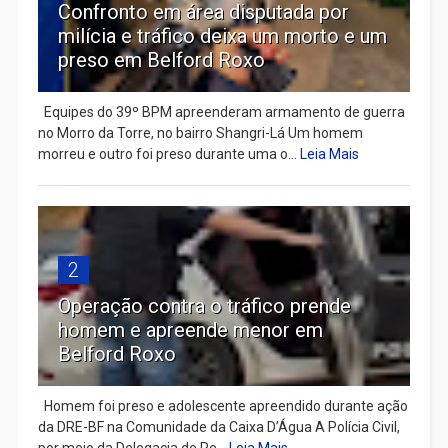
Confronto em área disputada por
milícia e tráfico deixa um morto e um
preso em Belford Roxo
Equipes do 39º BPM apreenderam armamento de guerra
no Morro da Torre, no bairro Shangri-Lá Um homem
morreu e outro foi preso durante uma o...
Leia Mais
2
Operação contra o tráfico prende
homem e apreende menor em
Belford Roxo
Homem foi preso e adolescente apreendido durante ação
da DRE-BF na Comunidade da Caixa D’Água A Polícia Civil,
por meio da Delegacia de Re...
Leia Mais