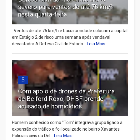
severo para ventos de até 76 km/h
nesta quarta-feira
Ventos de até 76 km/h e baixa umidade colocam a capital
em Estágio 2 de risco uma semana após vendaval
devastador A Defesa Civil do Estado...
Leia Mais
5
Com apoio de drones da Prefeitura
de Belford Roxo, DHBF prende
acusado de homicídios
Homem conhecido como "Tom" integrava grupo ligado à
expansão do tráfico e foi localizado no bairro Xavantes
Policiais civis da Del...
Leia Mais