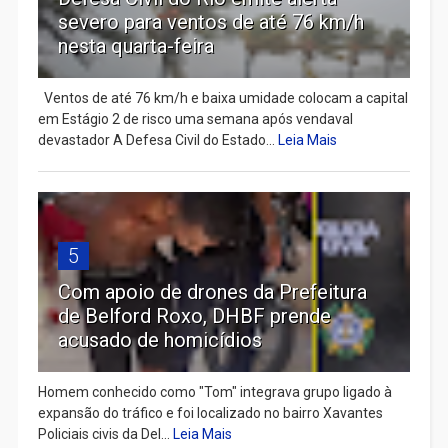
severo para ventos de até 76 km/h
nesta quarta-feira
Ventos de até 76 km/h e baixa umidade colocam a capital
em Estágio 2 de risco uma semana após vendaval
devastador A Defesa Civil do Estado...
Leia Mais
5
Com apoio de drones da Prefeitura
de Belford Roxo, DHBF prende
acusado de homicídios
Homem conhecido como "Tom" integrava grupo ligado à
expansão do tráfico e foi localizado no bairro Xavantes
Policiais civis da Del...
Leia Mais