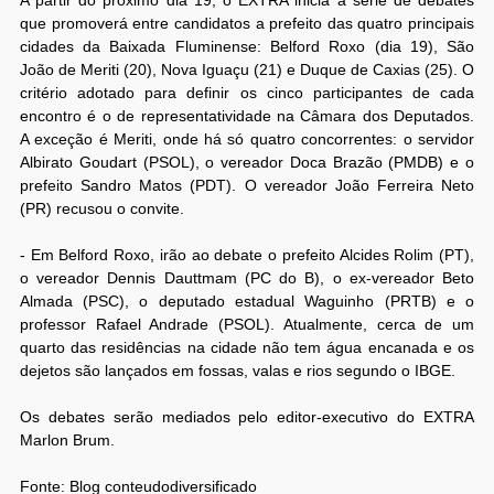
A partir do próximo dia 19, o EXTRA inicia a série de debates
que promoverá entre candidatos a prefeito das quatro principais
cidades da Baixada Fluminense: Belford Roxo (dia 19), São
João de Meriti (20), Nova Iguaçu (21) e Duque de Caxias (25). O
critério adotado para definir os cinco participantes de cada
encontro é o de representatividade na Câmara dos Deputados.
A exceção é Meriti, onde há só quatro concorrentes: o servidor
Albirato Goudart (PSOL), o vereador Doca Brazão (PMDB) e o
prefeito Sandro Matos (PDT). O vereador João Ferreira Neto
(PR) recusou o convite.
- Em Belford Roxo, irão ao debate o prefeito Alcides Rolim (PT),
o vereador Dennis Dauttmam (PC do B), o ex-vereador Beto
Almada (PSC), o deputado estadual Waguinho (PRTB) e o
professor Rafael Andrade (PSOL). Atualmente, cerca de um
quarto das residências na cidade não tem água encanada e os
dejetos são lançados em fossas, valas e rios segundo o IBGE.
Os debates serão mediados pelo editor-executivo do EXTRA
Marlon Brum.
Fonte: Blog conteudodiversificado