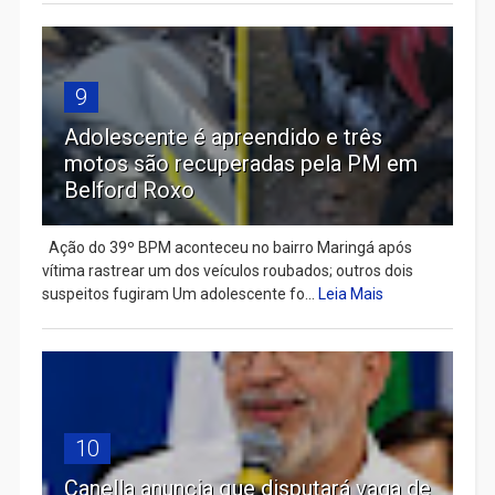
9
Adolescente é apreendido e três
motos são recuperadas pela PM em
Belford Roxo
Ação do 39º BPM aconteceu no bairro Maringá após
vítima rastrear um dos veículos roubados; outros dois
suspeitos fugiram Um adolescente fo...
Leia Mais
10
Canella anuncia que disputará vaga de