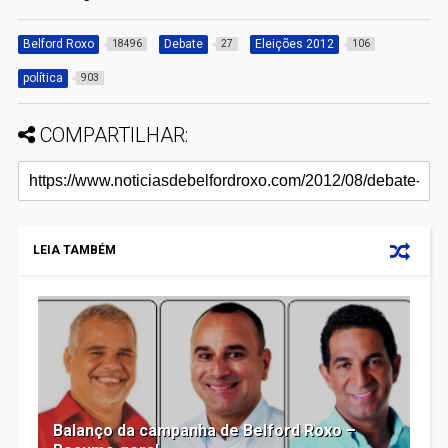
Belford Roxo
Debate
Eleições 2012
18496
27
106
política
903
COMPARTILHAR:
LEIA TAMBÉM
Balanço da campanha de Belford Roxo –