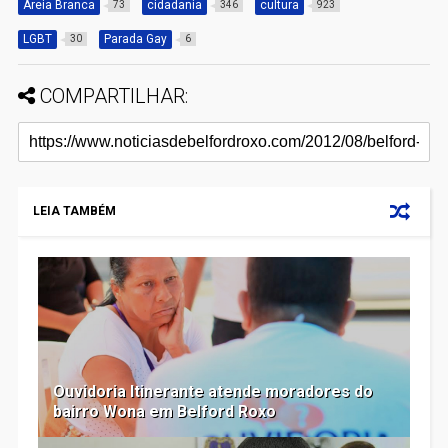
Areia Branca
cidadania
cultura
73
346
923
LGBT
Parada Gay
30
6
COMPARTILHAR:
LEIA TAMBÉM
Ouvidoria Itinerante atende moradores do
bairro Wona em Belford Roxo