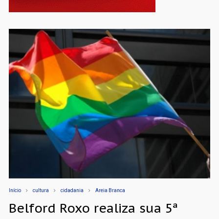
Início
cultura
cidadania
Areia Branca
Belford Roxo realiza sua 5ª