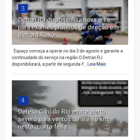
3
Detran RJ disponibiliza nova área
para exames práticos de direção em
Belford Roxo
Espaço começa a operar no dia 3 de agosto e garante a
continuidade do serviço na região O Detran RJ
disponibilizará, a partir de segunda-f...
Leia Mais
4
Defesa Civil do Rio emite alerta
severo para ventos de até 76 km/h
nesta quarta-feira