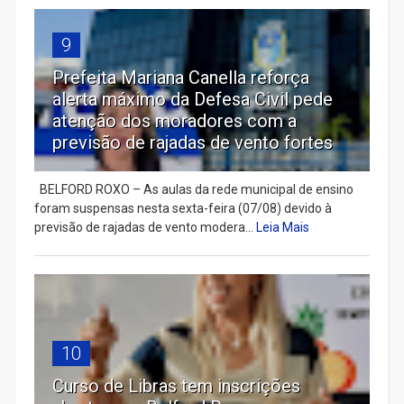
9
Prefeita Mariana Canella reforça
alerta máximo da Defesa Civil pede
atenção dos moradores com a
previsão de rajadas de vento fortes
BELFORD ROXO – As aulas da rede municipal de ensino
foram suspensas nesta sexta-feira (07/08) devido à
previsão de rajadas de vento modera...
Leia Mais
10
Curso de Libras tem inscrições