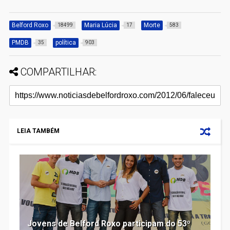
Belford Roxo
Maria Lúcia
Morte
18499
17
583
PMDB
política
35
903
COMPARTILHAR:
LEIA TAMBÉM
Jovens de Belford Roxo participam do 53º