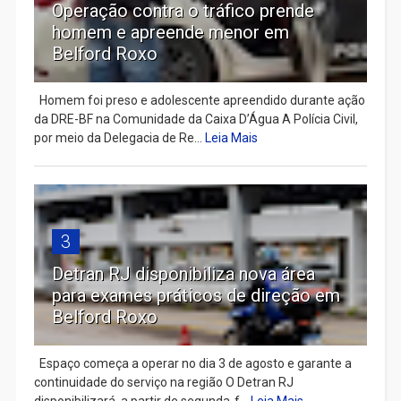
Operação contra o tráfico prende
homem e apreende menor em
Belford Roxo
Homem foi preso e adolescente apreendido durante ação
da DRE-BF na Comunidade da Caixa D’Água A Polícia Civil,
por meio da Delegacia de Re...
Leia Mais
3
Detran RJ disponibiliza nova área
para exames práticos de direção em
Belford Roxo
Espaço começa a operar no dia 3 de agosto e garante a
continuidade do serviço na região O Detran RJ