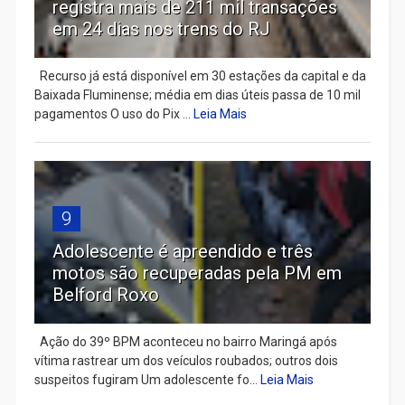
registra mais de 211 mil transações
em 24 dias nos trens do RJ
Recurso já está disponível em 30 estações da capital e da
Baixada Fluminense; média em dias úteis passa de 10 mil
pagamentos O uso do Pix ...
Leia Mais
9
Adolescente é apreendido e três
motos são recuperadas pela PM em
Belford Roxo
Ação do 39º BPM aconteceu no bairro Maringá após
vítima rastrear um dos veículos roubados; outros dois
suspeitos fugiram Um adolescente fo...
Leia Mais