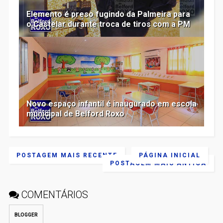
Elemento é preso fugindo da Palmeira para
o Castelar durante troca de tiros com a PM
Novo espaço infantil é inaugurado em escola
municipal de Belford Roxo
POSTAGEM MAIS RECENTE
PÁGINA INICIAL
POSTAGEM MAIS ANTIGA
COMENTÁRIOS
BLOGGER