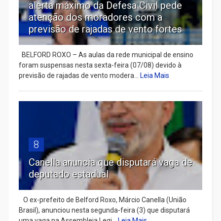
alerta máximo da Defesa Civil pede
atenção dos moradores com a
previsão de rajadas de vento fortes
BELFORD ROXO – As aulas da rede municipal de ensino
foram suspensas nesta sexta-feira (07/08) devido à
previsão de rajadas de vento modera...
Leia Mais
8
Canella anuncia que disputará vaga de
deputado estadual
​ O ex-prefeito de Belford Roxo, Márcio Canella (União
Brasil), anunciou nesta segunda-feira (3) que disputará
uma vaga na Assembleia Legi...
Leia Mais